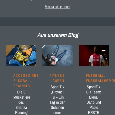
Mostra tutti gli store
Aus unserem Blog
ACCESSOIRES,
FITNESS,
FUSSBALL, F
FUSSBALL, T
LAUFEN
USSBALLHEMD
RAINING
SportIT x
SportIT x
Die 3
„Provaci
BR Team:
Musketiere
Tu – Ein
Elena,
des
Tag in den
Dario und
Brianza
Schuhen
Paolo
Running
eines
ERSTE