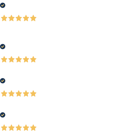
Acquirente verificato
2 Giorni Fa
Ho acquistato un paio di scarpe running, buon prezzo, ottimo servizio e-
commerce e spedizione rapida. Soddisfatto al 100%
Acquirente verificato
4 Giorni Fa
Negozio ben fornito, ottima qualità dei prodotti
Acquirente verificato
4 Giorni Fa
Tutto bene, come da ordine.
Acquirente verificato