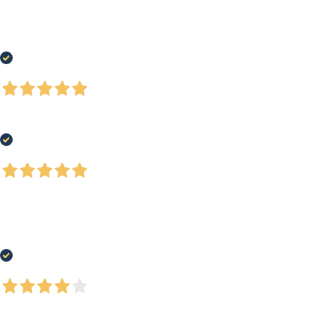
6 Giorni Fa
Ho acquistato una racchetta da tennis ad un prezzo super competitivo.
Ottima esperienza, spedizione veloce ed accurata nei tempi previsti.
Acquirente verificato
7 Giorni Fa
Tutto benissimo, servizio eccellente
Acquirente verificato
28 Luglio 2026
Spedizione rapidissima, prodotto molto di nicchia e difficile da trovare su
suolo italiano, felice di aver trovato questo sito, il prezzo era in linea con il
mercato estero, costo della spedizione accettabile
Acquirente verificato
27 Luglio 2026