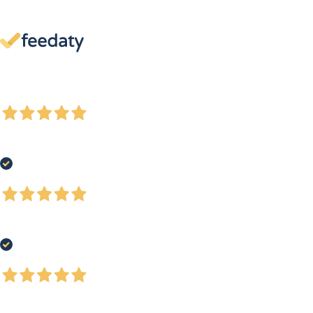
13.894
Bewertungen
Le nostre recensioni a 4 e 5 stelle.
Clicca qui per leggerle tutte >
Precedente
Successivo
Ieri
Tutto perfetto!
Acquirente verificato
Ieri
Buon assortimento prodotti, personale attento alle esigenze del cliente
Acquirente verificato
Ieri
Ottimi e ordinati