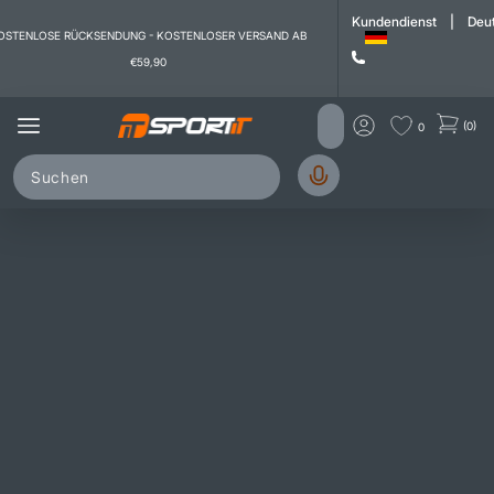
Inhalt
Kundendienst
|
Deu
OSTENLOSE RÜCKSENDUNG - KOSTENLOSER VERSAND AB
€59,90
(0)
0
Tennis - schuhe
Sammlung von "Tennis - Schuhe" -Produkten.