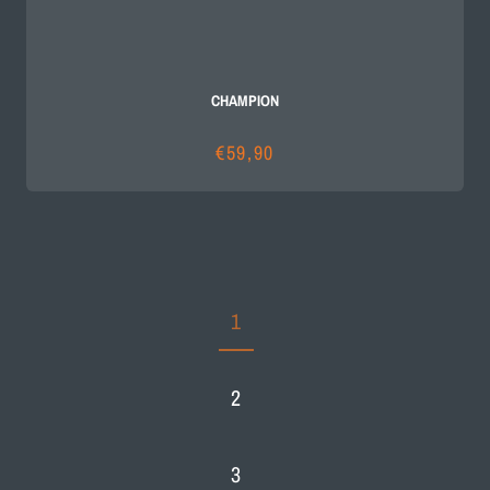
CHAMPION
€59,90
Precio
habitual
1
2
3