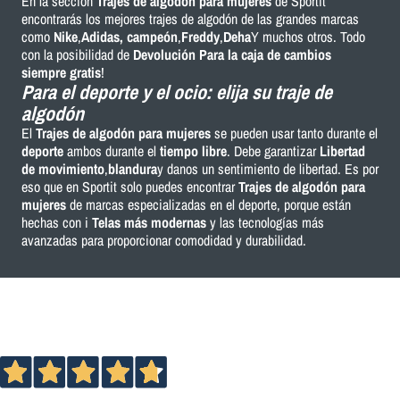
En la sección
Trajes de algodón para mujeres
de Sportit
encontrarás los mejores trajes de algodón de las grandes marcas
como
Nike
,
Adidas, campeón
,
Freddy
,
Deha
Y muchos otros. Todo
con la posibilidad de
Devolución Para la caja de cambios
siempre gratis
!
Para el deporte y el ocio: elija su traje de
algodón
El
Trajes de algodón para mujeres
se pueden usar tanto durante el
deporte
ambos durante el
tiempo libre
. Debe garantizar
Libertad
de movimiento
,
blandura
y danos un sentimiento de libertad. Es por
eso que en Sportit solo puedes encontrar
Trajes de algodón para
mujeres
de marcas especializadas en el deporte, porque están
hechas con i
Telas más modernas
y las tecnologías más
avanzadas para proporcionar comodidad y durabilidad.
Eccellente
4,7
/5