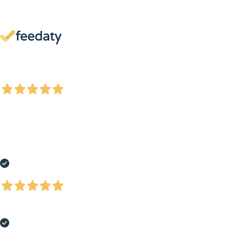
13.895
Reseñas
Le nostre recensioni a 4 e 5 stelle.
Clicca qui per leggerle tutte >
Precedente
Successivo
2 Giorni Fa
Tutto perfetto tranne per il fatto che il pacco è stato molto maltrattato nel
corso della spedizione e alcuni oggetti mancavano alla consegna , ma
l'assistenza clienti è prontamente intervenuta con il rimborso totale
degl'oggetti mancanti.
Acquirente verificato
4 Giorni Fa
Tutto perfetto!