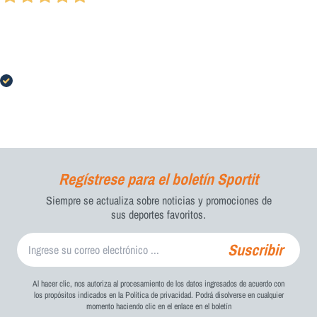
28 Luglio 2026
Spedizione rapidissima, prodotto molto di nicchia e difficile da trovare su
suolo italiano, felice di aver trovato questo sito, il prezzo era in linea con il
mercato estero, costo della spedizione accettabile
Acquirente verificato
Regístrese para el boletín Sportit
Siempre se actualiza sobre noticias y promociones de
sus deportes favoritos.
Suscribir
Al hacer clic, nos autoriza al procesamiento de los datos ingresados ​​de acuerdo con
los propósitos indicados en la Política de privacidad. Podrá disolverse en cualquier
momento haciendo clic en el enlace en el boletín