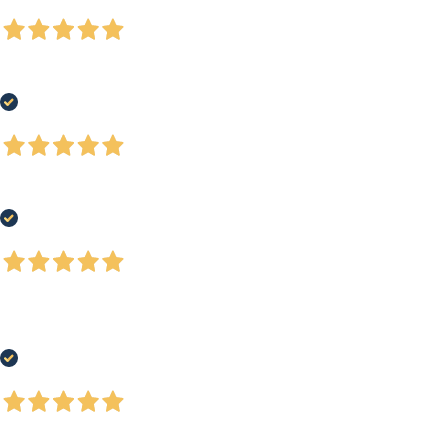
Acquirente verificato
4 Giorni Fa
Buon assortimento prodotti, personale attento alle esigenze del cliente
Acquirente verificato
4 Giorni Fa
Ottimi e ordinati
Acquirente verificato
5 Giorni Fa
Ho acquistato un paio di scarpe running, buon prezzo, ottimo servizio e-
commerce e spedizione rapida. Soddisfatto al 100%
Acquirente verificato
7 Giorni Fa