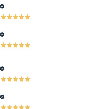
Negozio ben fornito, ottima qualità dei prodotti
Acquirente verificato
7 Giorni Fa
Tutto bene, come da ordine.
Acquirente verificato
30 Luglio 2026
Ho acquistato una racchetta da tennis ad un prezzo super competitivo.
Ottima esperienza, spedizione veloce ed accurata nei tempi previsti.
Acquirente verificato
29 Luglio 2026
Tutto benissimo, servizio eccellente
Acquirente verificato