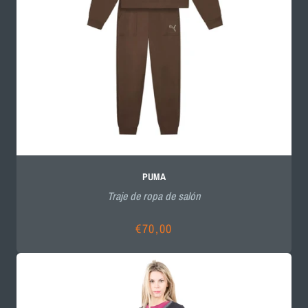
PUMA
Traje de ropa de salón
€70,00
Precio
habitual