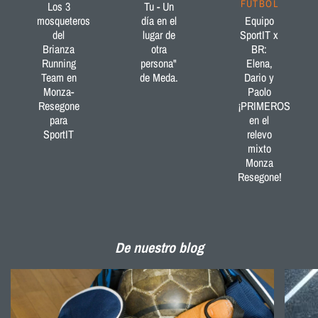
FÚTBOL
Los 3
Tu - Un
mosqueteros
día en el
Equipo
del
lugar de
SportIT x
Brianza
otra
BR:
Running
persona"
Elena,
Team en
de Meda.
Dario y
Monza-
Paolo
Resegone
¡PRIMEROS
para
en el
SportIT
relevo
mixto
Monza
Resegone!
De nuestro blog