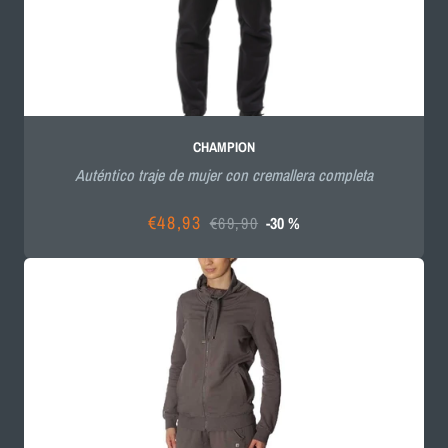
CHAMPION
Auténtico traje de mujer con cremallera completa
€48,93
€69,90
-30 %
Precio
Precio
de
habitual
oferta