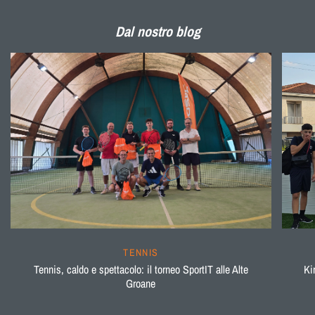
Dal nostro blog
TENNIS
Tennis, caldo e spettacolo: il torneo SportIT alle Alte
Ki
Groane