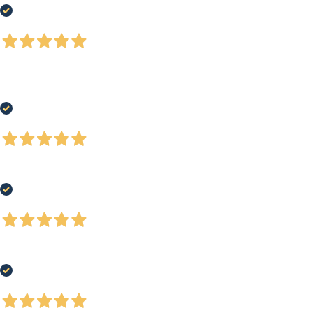
Acquirente verificato
5 Giorni Fa
Ho acquistato un paio di scarpe running, buon prezzo, ottimo servizio e-
commerce e spedizione rapida. Soddisfatto al 100%
Acquirente verificato
7 Giorni Fa
Negozio ben fornito, ottima qualità dei prodotti
Acquirente verificato
7 Giorni Fa
Tutto bene, come da ordine.
Acquirente verificato