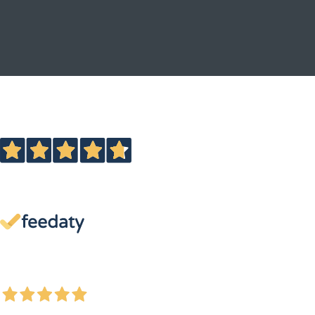
Eccellente
4,7
/5
13.895
recensioni
Le nostre recensioni a 4 e 5 stelle.
Clicca qui per leggerle tutte >
Precedente
Successivo
2 Giorni Fa