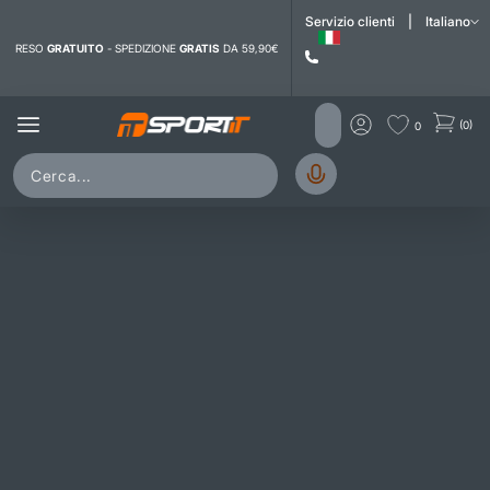
i contenuti
Servizio clienti
|
Italiano
RESO
GRATUITO
- SPEDIZIONE
GRATIS
DA 59,90€
(0)
0
Pallone - attrezzatura
Collezione di prodotti "pallone - attrezzatura".