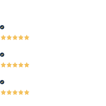
Tutto perfetto tranne per il fatto che il pacco è stato molto maltrattato nel
corso della spedizione e alcuni oggetti mancavano alla consegna , ma
l'assistenza clienti è prontamente intervenuta con il rimborso totale
degl'oggetti mancanti.
Acquirente verificato
4 Giorni Fa
Tutto perfetto!
Acquirente verificato
4 Giorni Fa
Buon assortimento prodotti, personale attento alle esigenze del cliente
Acquirente verificato
4 Giorni Fa
Ottimi e ordinati