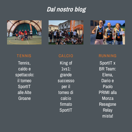
Dal nostro blog
TENNIS
CALCIO
RUNNING
Tennis,
King of
SportIT x
caldo e
1vs1:
BR Team:
spettacolo:
grande
Elena,
il torneo
successo
Dario e
SportIT
per il
Paolo
alle Alte
torneo di
PRIMI alla
Groane
calcio
Monza
firmato
Resegone
SportIT
Relay
mista!