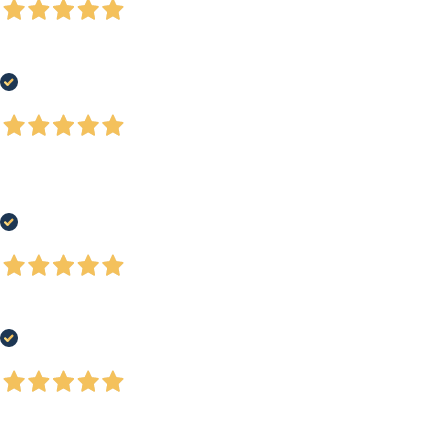
7 Giorni Fa
Tutto bene, come da ordine.
Acquirente verificato
30 Luglio 2026
Ho acquistato una racchetta da tennis ad un prezzo super competitivo.
Ottima esperienza, spedizione veloce ed accurata nei tempi previsti.
Acquirente verificato
29 Luglio 2026
Tutto benissimo, servizio eccellente
Acquirente verificato
28 Luglio 2026
Spedizione rapidissima, prodotto molto di nicchia e difficile da trovare su