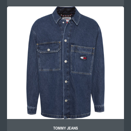
scontato
di
listino
TOMMY JEANS