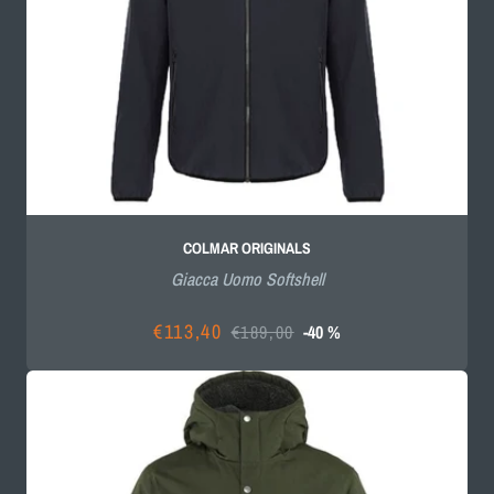
COLMAR ORIGINALS
Giacca Uomo Softshell
€113,40
€189,00
-40 %
Prezzo
Prezzo
scontato
di
listino