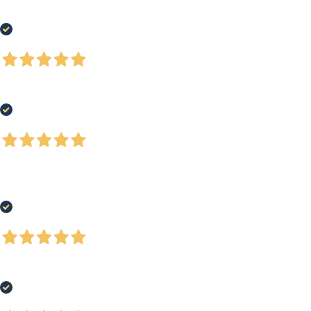
Buon assortimento prodotti, personale attento alle esigenze del cliente
Acquirente verificato
4 Giorni Fa
Ottimi e ordinati
Acquirente verificato
5 Giorni Fa
Ho acquistato un paio di scarpe running, buon prezzo, ottimo servizio e-
commerce e spedizione rapida. Soddisfatto al 100%
Acquirente verificato
7 Giorni Fa
Negozio ben fornito, ottima qualità dei prodotti
Acquirente verificato