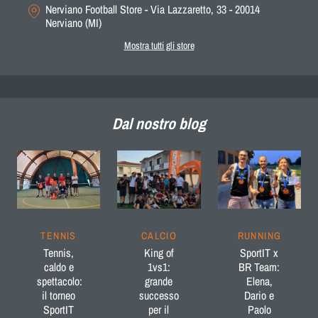
Nerviano Football Store - Via Lazzaretto, 33 - 20014
Nerviano (MI)
Mostra tutti gli store
Dal nostro blog
TENNIS
CALCIO
RUNNING
Tennis,
King of
SportIT x
caldo e
1vs1:
BR Team:
spettacolo:
grande
Elena,
il torneo
successo
Dario e
SportIT
per il
Paolo