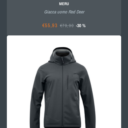
MERU
Giacca uomo Red Deer
€55,93
€79,90
-30 %
Prezzo
Prezzo
scontato
di
listino