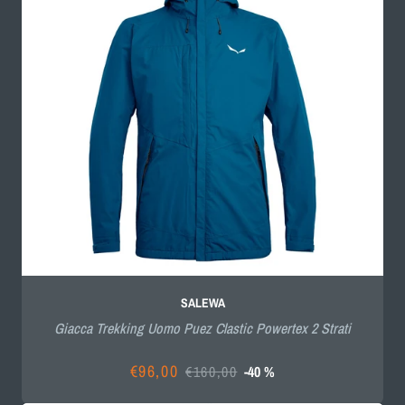
SALEWA
Giacca Trekking Uomo Puez Clastic Powertex 2 Strati
€96,00
€160,00
-40 %
Prezzo
Prezzo
scontato
di