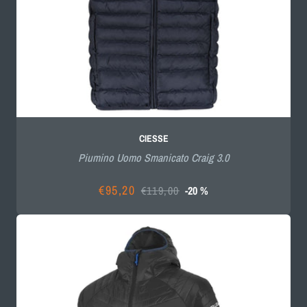
CIESSE
Piumino Uomo Smanicato Craig 3.0
€95,20
€119,00
-20 %
Prezzo
Prezzo
scontato
di
listino