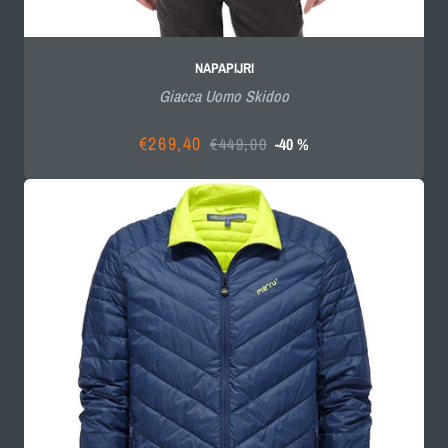
NAPAPIJRI
Giacca Uomo Skidoo
€269,40
€449,00
-40 %
Prezzo
Prezzo
scontato
di
listino