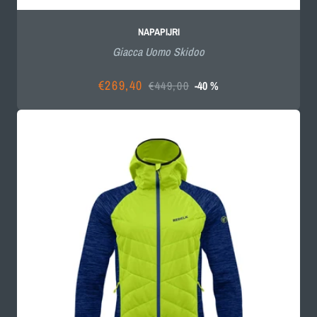
NAPAPIJRI
Giacca Uomo Skidoo
€269,40
€449,00
-40 %
Prezzo
Prezzo
scontato
di
listino