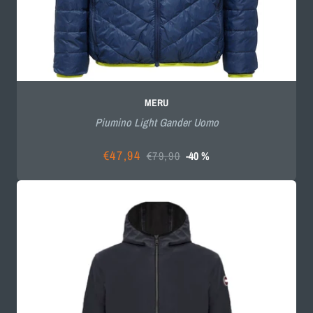
MERU
Piumino Light Gander Uomo
€47,94
€79,90
-40 %
Prezzo
Prezzo
scontato
di
listino