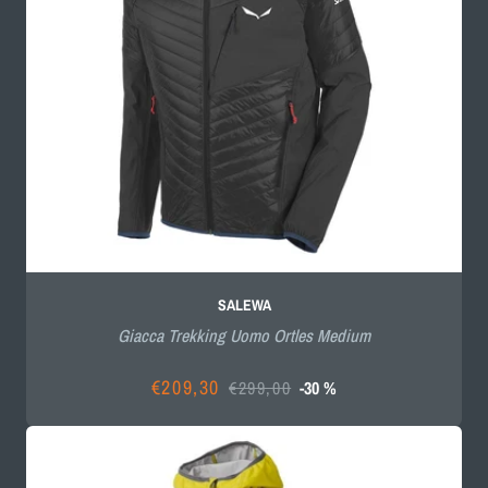
SALEWA
Giacca Trekking Uomo Ortles Medium
€209,30
€299,00
-30 %
Prezzo
Prezzo
scontato
di
listino