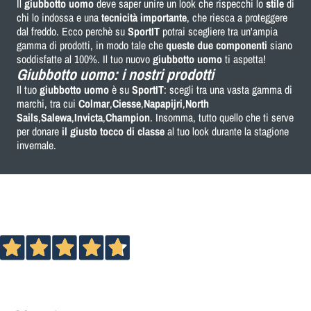
Il
giubbotto uomo
deve saper unire un look che rispecchi lo
stile
di
chi lo indossa e una
tecnicità importante
, che riesca a proteggere
dal freddo. Ecco perchè su
SportIT
potrai scegliere tra un'ampia
gamma di prodotti, in modo tale che
queste due componenti
siano
soddisfatte al 100%. Il tuo nuovo
giubbotto uomo
ti aspetta!
Giubbotto uomo: i nostri prodotti
Il tuo
giubbotto uomo
è su
SportIT
: scegli tra una vasta gamma di
marchi, tra cui
Colmar
,
Ciesse
,
Napapijri
,
North
Sails
,
Salewa
,
Invicta
,
Champion
. Insomma, tutto quello che ti serve
per donare
il giusto tocco di classe
al tuo look durante la stagione
invernale.
Eccellente
4,7
/5
13.895
recensioni