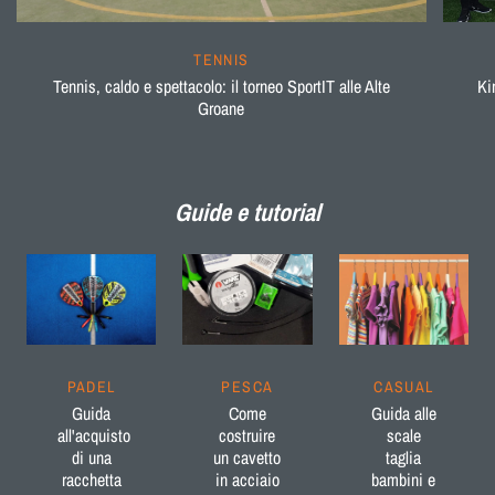
TENNIS
Tennis, caldo e spettacolo: il torneo SportIT alle Alte
Ki
Groane
Guide e tutorial
PADEL
PESCA
CASUAL
Guida
Come
Guida alle
all'acquisto
costruire
scale
di una
un cavetto
taglia
racchetta
in acciaio
bambini e