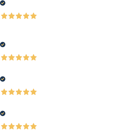
Acquirente verificato
5 Giorni Fa
Ho acquistato un paio di scarpe running, buon prezzo, ottimo servizio e-
commerce e spedizione rapida. Soddisfatto al 100%
Acquirente verificato
7 Giorni Fa
Negozio ben fornito, ottima qualità dei prodotti
Acquirente verificato
7 Giorni Fa
Tutto bene, come da ordine.
Acquirente verificato