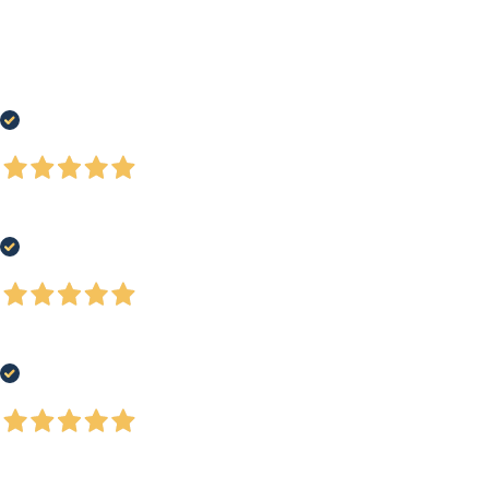
Tutto perfetto tranne per il fatto che il pacco è stato molto maltrattato nel
corso della spedizione e alcuni oggetti mancavano alla consegna , ma
l'assistenza clienti è prontamente intervenuta con il rimborso totale
degl'oggetti mancanti.
Acquirente verificato
4 Giorni Fa
Tutto perfetto!
Acquirente verificato
4 Giorni Fa
Buon assortimento prodotti, personale attento alle esigenze del cliente
Acquirente verificato
4 Giorni Fa
Ottimi e ordinati