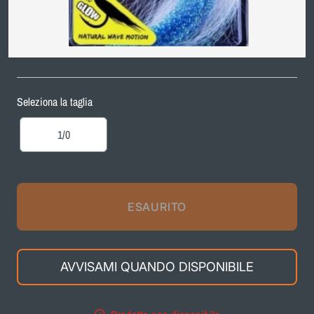
Seleziona la taglia
Variante
1/0
esaurita
o
non
disponibile
ESAURITO
AVVISAMI QUANDO DISPONIBILE