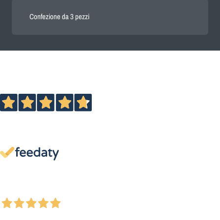
Confezione da 3 pezzi
Eccellente
4,7
/5
13.895
recensioni
Le nostre recensioni a 4 e 5 stelle.
Clicca qui per leggerle tutte >
Precedente
Successivo
2 Giorni Fa