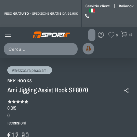
i contenuti
Servizio clienti
|
Italiano
RESO
GRATUITO
- SPEDIZIONE
GRATIS
DA 59,90€
(0)
0
Attrezzatura pesca ami
BKK HOOKS
Ami Jigging Assist Hook SF8070
0,0
/5
0
recensioni
Prezzo
€12,90