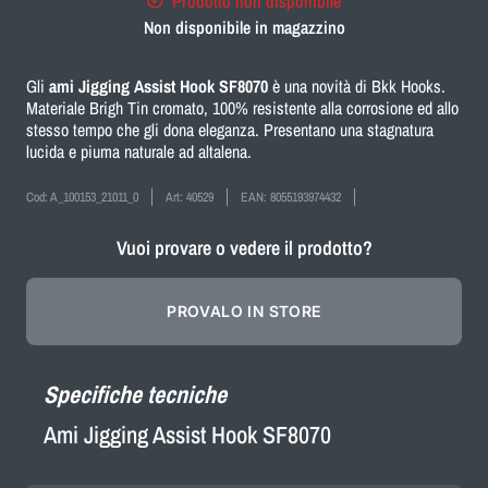
Prodotto non disponibile
Non disponibile in magazzino
Gli
ami Jigging Assist Hook SF8070
è una novità di Bkk Hooks.
Materiale Brigh Tin cromato, 100% resistente alla corrosione ed allo
stesso tempo che gli dona eleganza. Presentano una stagnatura
lucida e piuma naturale ad altalena.
Cod:
A_100153_21011_0
Art:
40529
EAN:
8055193974432
Vuoi provare o vedere il prodotto?
PROVALO IN STORE
Specifiche tecniche
Ami Jigging Assist Hook SF8070