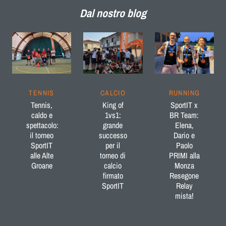
Dal nostro blog
TENNIS
CALCIO
RUNNING
Tennis,
King of
SportIT x
caldo e
1vs1:
BR Team:
spettacolo:
grande
Elena,
il torneo
successo
Dario e
SportIT
per il
Paolo
alle Alte
torneo di
PRIMI alla
Groane
calcio
Monza
firmato
Resegone
SportIT
Relay
mista!