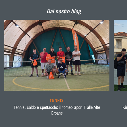
Dal nostro blog
TENNIS
Tennis, caldo e spettacolo: il torneo SportIT alle Alte
Ki
Groane