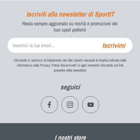
Il nostro Servizio Clienti ti contatterà a breve per fornirti
tutti i dettagli.
Iscriviti alla newsletter di SportIT
Cognome
*
Resta sempre aggiornato su novità e promozioni dei
tuoi sport preferiti
E-mail
*
Iscrivimi
Cliccando ci autorizzi al trattamento dei dati inseriti secondo le finalità indicate nella
Telefono
*
informativa sulla Privacy. Potrai disiscriverti in ogni momento cliccando sul link
presente nella newsletter
seguici
Acconsento al trattamento dei miei dati personali come previsto
*
dalla privacy policy e dalla cookie policy
PRENOTA
CAMBIA STORE
PRODOTTO
I nostri store