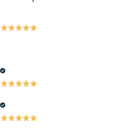
Le nostre recensioni a 4 e 5 stelle.
Clicca qui per leggerle tutte >
Precedente
Successivo
Ieri
Tutto perfetto tranne per il fatto che il pacco è stato molto maltrattato nel
corso della spedizione e alcuni oggetti mancavano alla consegna , ma
l'assistenza clienti è prontamente intervenuta con il rimborso totale
degl'oggetti mancanti.
Acquirente verificato
3 Giorni Fa
Tutto perfetto!
Acquirente verificato
4 Giorni Fa