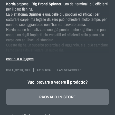
Korda
propone i
Rig Pronti Spinner
, uno dei terminali più efficienti
per il carp fishing.
La piattaforma
Spinner
è una delle più popolari ed efficaci per
catturare carpe, ma legarle da zero può richiedere molto tempo, per
non dire scoraggiante se non l'hai mai provato prima.
Korda
ora ne ha realizzato uno già pronto, il che significa che puoi
usare uno degli impianti più versatili ed efficienti nella pesca alla
carpa con alti livelli di standard.
Questo rig ha un superbo potenziale di aggancio, e si può cambiare
l'amo senza dover legare un nuovo rig.
continua a leggere
Cod:
A_102300_99006
Art:
KCR135
EAN:
5060461128397
Vuoi provare o vedere il prodotto?
PROVALO IN STORE