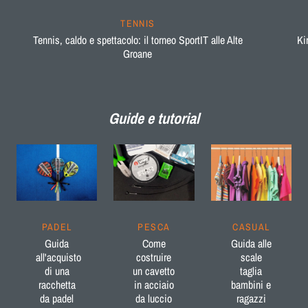
TENNIS
Tennis, caldo e spettacolo: il torneo SportIT alle Alte
Ki
Groane
Guide e tutorial
PADEL
PESCA
CASUAL
Guida
Come
Guida alle
all'acquisto
costruire
scale
di una
un cavetto
taglia
racchetta
in acciaio
bambini e
da padel
da luccio
ragazzi