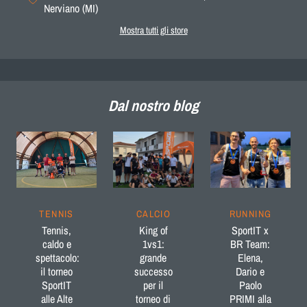
Nerviano (MI)
Mostra tutti gli store
Dal nostro blog
TENNIS
CALCIO
RUNNING
Tennis,
King of
SportIT x
caldo e
1vs1:
BR Team:
spettacolo:
grande
Elena,
il torneo
successo
Dario e
SportIT
per il
Paolo
alle Alte
torneo di
PRIMI alla