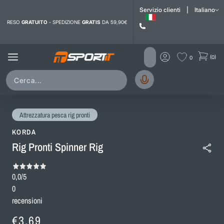
i contenuti
Servizio clienti
|
Italiano
RESO
GRATUITO
- SPEDIZIONE
GRATIS
DA 59,90€
(0)
0
Attrezzatura pesca rig pronti
KORDA
Rig Pronti Spinner Rig
0,0
/5
0
recensioni
Prezzo
€3,69