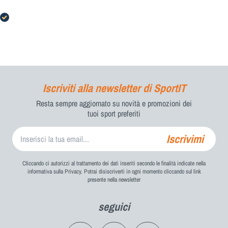
mercato estero, costo della spedizione accettabile
Nome
*
La tua richiesta di provare il prodotto è stata
Acquirente verificato
correttamente inviata.
Il nostro Servizio Clienti ti contatterà a breve per fornirti
tutti i dettagli.
Cognome
*
Iscriviti alla newsletter di SportIT
E-mail
*
Resta sempre aggiornato su novità e promozioni dei
tuoi sport preferiti
Iscrivimi
Telefono
*
Cliccando ci autorizzi al trattamento dei dati inseriti secondo le finalità indicate nella
informativa sulla Privacy. Potrai disiscriverti in ogni momento cliccando sul link
presente nella newsletter
Acconsento al trattamento dei miei dati personali come previsto
*
dalla privacy policy e dalla cookie policy
seguici