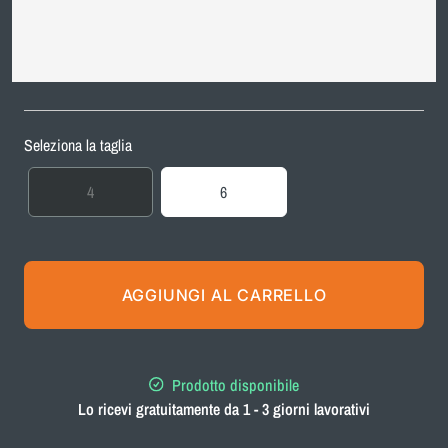
Seleziona la taglia
Variante
4
6
esaurita
o
non
disponibile
AGGIUNGI AL CARRELLO
Prodotto disponibile
Lo ricevi gratuitamente da 1 - 3 giorni lavorativi