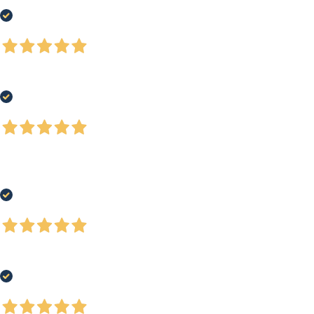
Buon assortimento prodotti, personale attento alle esigenze del cliente
Acquirente verificato
4 Giorni Fa
Ottimi e ordinati
Acquirente verificato
4 Giorni Fa
Ho acquistato un paio di scarpe running, buon prezzo, ottimo servizio e-
commerce e spedizione rapida. Soddisfatto al 100%
Acquirente verificato
6 Giorni Fa
Negozio ben fornito, ottima qualità dei prodotti
Acquirente verificato